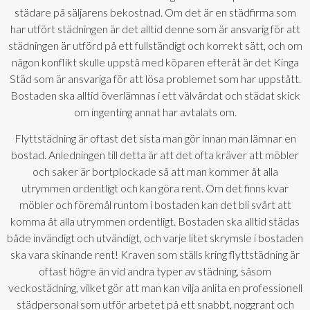
städare på säljarens bekostnad. Om det är en städfirma som
har utfört städningen är det alltid denne som är ansvarig för att
städningen är utförd på ett fullständigt och korrekt sätt, och om
någon konflikt skulle uppstå med köparen efteråt är det Kinga
Städ som är ansvariga för att lösa problemet som har uppstått.
Bostaden ska alltid överlämnas i ett välvårdat och städat skick
om ingenting annat har avtalats om.
Flyttstädning är oftast det sista man gör innan man lämnar en
bostad. Anledningen till detta är att det ofta kräver att möbler
och saker är bortplockade så att man kommer åt alla
utrymmen ordentligt och kan göra rent. Om det finns kvar
möbler och föremål runtom i bostaden kan det bli svårt att
komma åt alla utrymmen ordentligt. Bostaden ska alltid städas
både invändigt och utvändigt, och varje litet skrymsle i bostaden
ska vara skinande rent! Kraven som ställs kring flyttstädning är
oftast högre än vid andra typer av städning, såsom
veckostädning, vilket gör att man kan vilja anlita en professionell
städpersonal som utför arbetet på ett snabbt, noggrant och