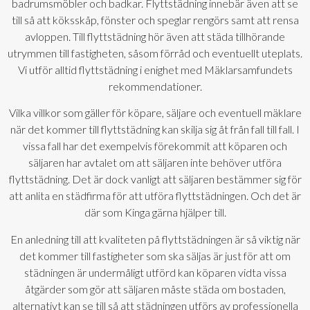
badrumsmöbler och badkar. Flyttstädning innebär även att se
till så att köksskåp, fönster och speglar rengörs samt att rensa
avloppen. Till flyttstädning hör även att städa tillhörande
utrymmen till fastigheten, såsom förråd och eventuellt uteplats.
Vi utför alltid flyttstädning i enighet med Mäklarsamfundets
rekommendationer.
Vilka villkor som gäller för köpare, säljare och eventuell mäklare
när det kommer till flyttstädning kan skilja sig åt från fall till fall. I
vissa fall har det exempelvis förekommit att köparen och
säljaren har avtalet om att säljaren inte behöver utföra
flyttstädning. Det är dock vanligt att säljaren bestämmer sig för
att anlita en städfirma för att utföra flyttstädningen. Och det är
där som Kinga gärna hjälper till.
En anledning till att kvaliteten på flyttstädningen är så viktig när
det kommer till fastigheter som ska säljas är just för att om
städningen är undermåligt utförd kan köparen vidta vissa
åtgärder som gör att säljaren måste städa om bostaden,
alternativt kan se till så att städningen utförs av professionella